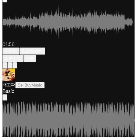
01:56
차분한
힙합/알앤비
일렉기타
빠름
배고파
SellBuyMusic
Basic