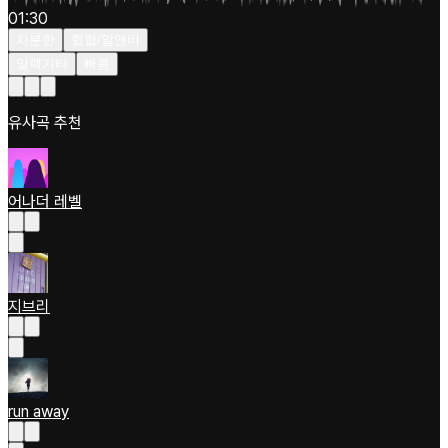
01:30
차분한
힙합/알앤비
일렉기타
빠름
유사곡 추천
어나더 레벨
지브리
run away