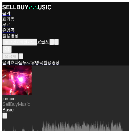
음악
효과음
무료
유명곡
활용영상
요금제
로그인 / 회원가입
요금제
음악
효과음
무료
유명곡
활용영상
jumpin
SellBuyMusic
Basic