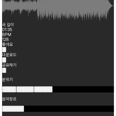
곡 길이
01:35
BPM
128
좋아요
다운로드
공유하기
분위기
차분한
그루비한
여유 있는
음악장르
힙합/알앤비