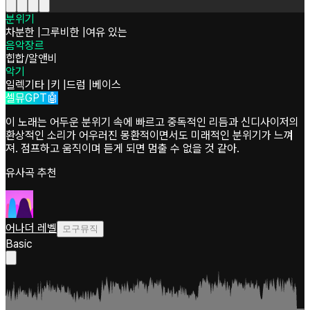
분위기
차분한
|
그루비한
|
여유 있는
음악장르
힙합/알앤비
악기
일렉기타
|
키
|
드럼
|
베이스
셀뮤GPT🤖
이 노래는 어두운 분위기 속에 빠르고 중독적인 리듬과 신디사이저의
환상적인 소리가 어우러진 몽환적이면서도 미래적인 분위기가 느껴
져. 점프하고 움직이며 듣게 되면 멈출 수 없을 것 같아.
유사곡 추천
어나더 레벨
모구뮤직
Basic