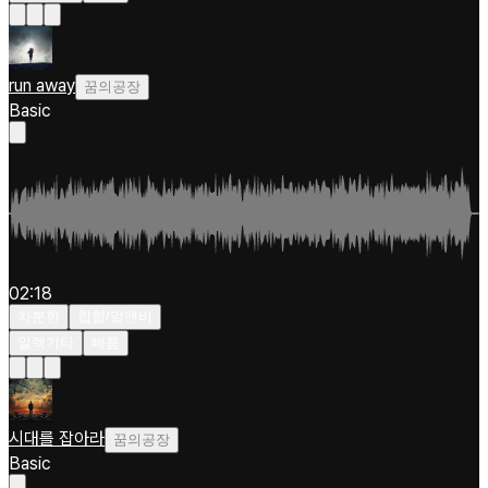
run away
꿈의공장
Basic
02:18
차분한
힙합/알앤비
일렉기타
빠름
시대를 잡아라
꿈의공장
Basic