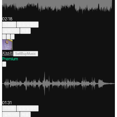
02:18
차분한
힙합/알앤비
일렉기타
빠름
지브리
SellBuyMusic
Premium
01:31
차분한
힙합/알앤비
일렉기타
빠름