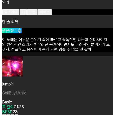
악기
일렉기타
키
드럼
베이스
한 줄 리뷰
셀뮤GPT🤖
이
노래는
어두운
분위기
속에
빠르고
중독적인
리듬과
신디사이저
의
환상적인
소리가
어우러진
몽환적이면서도
미래적인
분위기가
느
껴져.
점프하고
움직이며
듣게
되면
멈출
수
없을
것
같아.
jumpin
SellBuyMusic
Basic
곡 길이
01:35
BPM
128