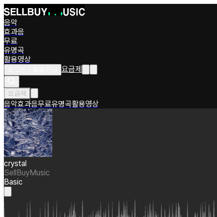
음악
효과음
무료
유명곡
활용영상
요금제
로그인 / 회원가입
요금제
음악
효과음
무료
유명곡
활용영상
crystal
SellBuyMusic
Basic