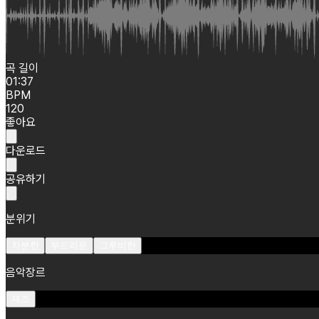
곡 길이
01:37
BPM
120
좋아요
다운로드
공유하기
분위기
차분한
부드러운
그루비한
음악장르
재즈