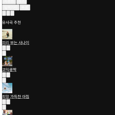
차분한
재즈
일렉기타
빠름
유사곡 추천
피리 부는 사나이
코믹쿵짝
희망 가득찬 아침