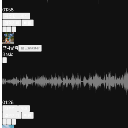
01:58
차분한
재즈
일렉기타
빠름
코믹쿵짝
브금master
Basic
01:28
차분한
재즈
일렉기타
빠름