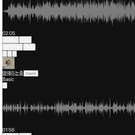
02:05
차분한
재즈
일렉기타
빠름
멍때리는중
hawol
Basic
01:56