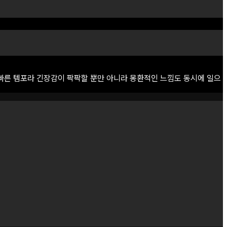
빠른
템포라
긴장감이
팍팍할
뿐만
아니라
몽환적인
느낌도
동시에
일으