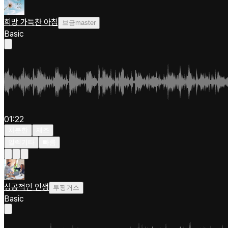
희망 가득찬 아침
브금master
Basic
01:22
차분한
재즈
일렉기타
빠름
성공적인 인생
투핑거스
Basic