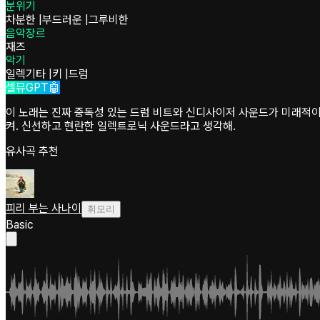
분위기
차분한
|
부드러운
|
그루비한
음악장르
재즈
악기
일렉기타
|
키
|
드럼
셀뮤GPT🤖
이 노래는 진짜 중독성 있는 드럼 비트와 신디사이저 사운드가 미래적이
켜. 신선하고 현란한 일렉트로닉 사운드라고 생각해.
유사곡 추천
피리 부는 사나이
휘모리
Basic