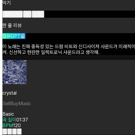
악기
일렉기타
키
드럼
한 줄 리뷰
셀뮤GPT🤖
이
노래는
진짜
중독성
있는
드럼
비트와
신디사이저
사운드가
미래적
켜.
신선하고
현란한
일렉트로닉
사운드라고
생각해.
crystal
SellBuyMusic
Basic
곡 길이
01:37
BPM
120