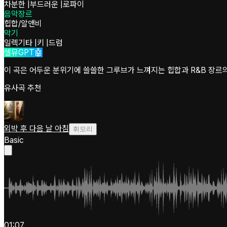
차분한
|
부드러운
|
로파이
음악장르
힙합/알앤비
악기
일렉기타
|
키
|
드럼
셀뮤GPT🤖
이 곡은 어두운 분위기에 쓸쓸한 그루브가 느껴지는 힙합과 R&B 장르의
유사곡 추천
외박 후 다음 날 아침
휘모리
Basic
01:07