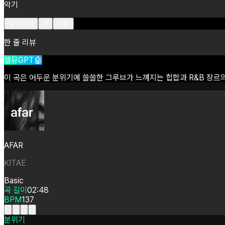
악기
일렉기타
키
드럼
한 줄 리뷰
셀뮤GPT🤖
이
곡은
어두운
분위기에
쓸쓸한
그루브가
느껴지는
힙합과
R&B
장르
AFAR
KITAE
Basic
곡 길이
02:48
BPM
137
분위기