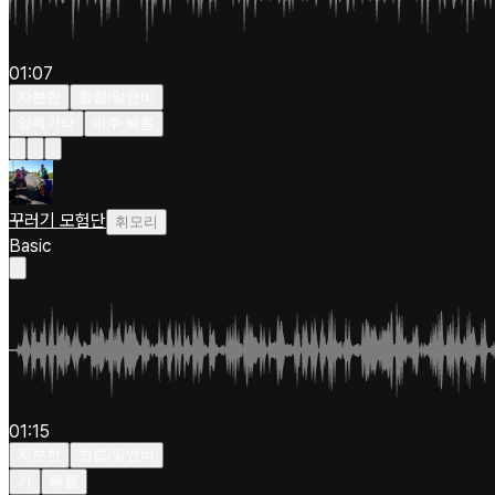
01:07
차분한
힙합/알앤비
일렉기타
아주 빠름
꾸러기 모험단
휘모리
Basic
01:15
차분한
힙합/알앤비
키
빠름