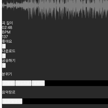
곡 길이
02:48
BPM
137
좋아요
다운로드
공유하기
분위기
차분한
부드러운
로파이
음악장르
힙합/알앤비