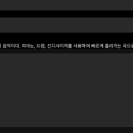
의
음악이다.
피아노,
드럼,
신디사이저를
사용하여
빠르게
흘러가는
곡으로