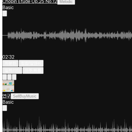
Chopin Etude Op.25 No.12
Melodic
Basic
02:32
차분한
힙합/알앤비
일렉기타
아주 빠름
연구
SellBuyMusic
Basic