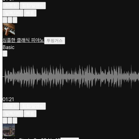
차분한
힙합/알앤비
일렉기타
빠름
심플한 클래식 피아노
투핑거스
Basic
01:21
차분한
힙합/알앤비
일렉기타
빠름