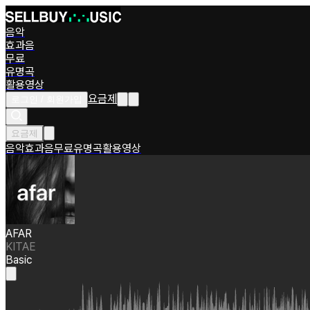
음악
효과음
무료
유명곡
활용영상
요금제
로그인 / 회원가입
요금제
음악
효과음
무료
유명곡
활용영상
AFAR
KITAE
Basic