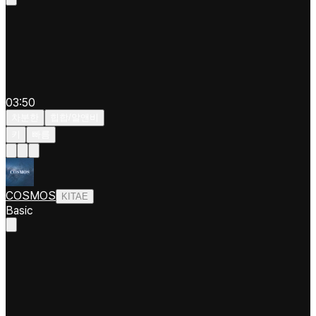
03:50
차분한
힙합/알앤비
키
빠름
COSMOS
KITAE
Basic