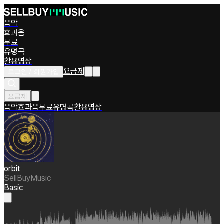
음악
효과음
무료
유명곡
활용영상
요금제
로그인 / 회원가입
요금제
음악
효과음
무료
유명곡
활용영상
orbit
SellBuyMusic
Basic