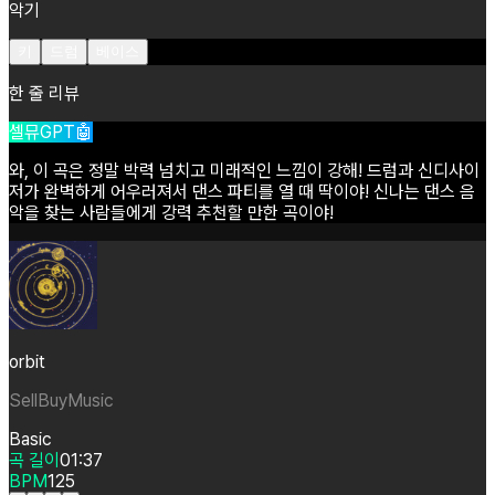
악기
키
드럼
베이스
한 줄 리뷰
셀뮤GPT🤖
와,
이
곡은
정말
박력
넘치고
미래적인
느낌이
강해!
드럼과
신디사이
저가
완벽하게
어우러져서
댄스
파티를
열
때
딱이야!
신나는
댄스
음
악을
찾는
사람들에게
강력
추천할
만한
곡이야!
orbit
SellBuyMusic
Basic
곡 길이
01:37
BPM
125