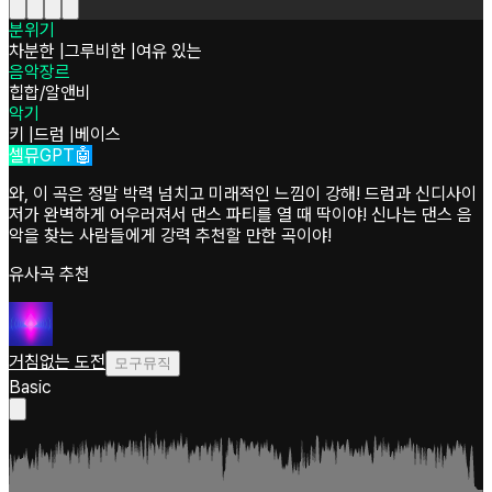
분위기
차분한
|
그루비한
|
여유 있는
음악장르
힙합/알앤비
악기
키
|
드럼
|
베이스
셀뮤GPT🤖
와, 이 곡은 정말 박력 넘치고 미래적인 느낌이 강해! 드럼과 신디사이
저가 완벽하게 어우러져서 댄스 파티를 열 때 딱이야! 신나는 댄스 음
악을 찾는 사람들에게 강력 추천할 만한 곡이야!
유사곡 추천
거침없는 도전
모구뮤직
Basic