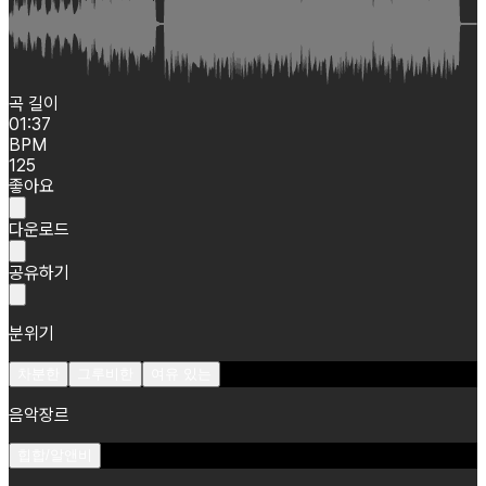
곡 길이
01:37
BPM
125
좋아요
다운로드
공유하기
분위기
차분한
그루비한
여유 있는
음악장르
힙합/알앤비