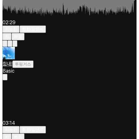
02:29
차분한
힙합/알앤비
키
빠름
힘내!
투핑거스
Basic
03:14
차분한
힙합/알앤비
키
빠름