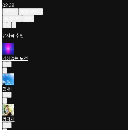
02:38
차분한
힙합/알앤비
일렉기타
빠름
유사곡 추천
거침없는 도전
힘내!
껌딱지