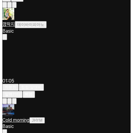
껌딱지
데이바이피아노
Basic
01:05
차분한
힙합/알앤비
일렉기타
빠름
Cold morning
JHYM
Basic