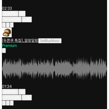
02:33
몽환적인
팝
신디사이저
느림
[두쫀쿠 특집]_말랑말랑
SellBuyMusic
Premium
01:34
몽환적인
팝
신디사이저
느림