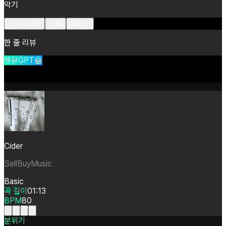
악기
신디사이저
드럼
베이스
한 줄 리뷰
셀뮤GPT🤖
Cider
SellBuyMusic
Basic
곡 길이
01:13
BPM
80
분위기