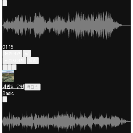
01:15
몽환적인
팝
신디사이저
느림
바람의 유령
유딘스
Basic