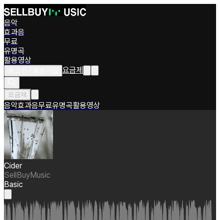
음악
효과음
무료
유명곡
활용영상
요금제
로그인 / 회원가입
요금제
음악
효과음
무료
유명곡
활용영상
Cider
SellBuyMusic
Basic