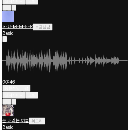
신디사이저
느림
S-U-M-M-E-R
브금냠냠
Basic
00:46
몽환적인
팝
신디사이저
느림
눈 내리는 여름
휘모리
Basic