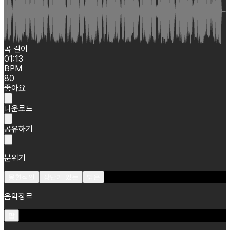
곡 길이
01:13
BPM
80
좋아요
다운로드
공유하기
분위기
몽환적인
장난기 있는
밝은
음악장르
팝