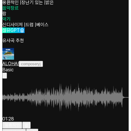
몽환적인
|
장난기 있는
|
밝은
음악장르
팝
악기
신디사이저
|
드럼
|
베이스
셀뮤GPT🤖
유사곡 추천
ALOHA!
composeryj
Basic
01:28
몽환적인
팝