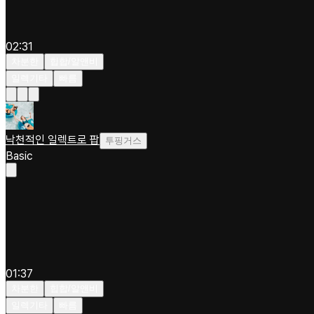
02:31
차분한
힙합/알앤비
일렉기타
빠름
낙천적인 일렉트로 팝
투핑거스
Basic
01:37
차분한
힙합/알앤비
일렉기타
빠름