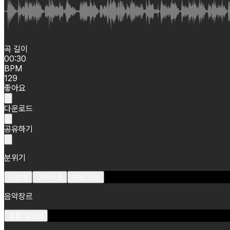
곡 길이
00:30
BPM
129
좋아요
다운로드
공유하기
분위기
차분한
그루비한
여유 있는
음악장르
힙합/알앤비