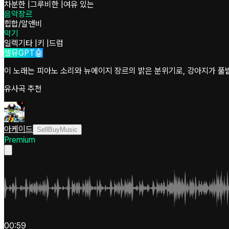
차분한
|
그루비한
|
여유 있는
음악장르
힙합/알앤비
악기
일렉기타
|
키
|
드럼
셀뮤GPT🤖
이 노래는 피아노 소리와 뉴에이지 장르의 밝은 분위기로, 강아지가 풀
유사곡 추천
아케이드
SellBuyMusic
Premium
00:59