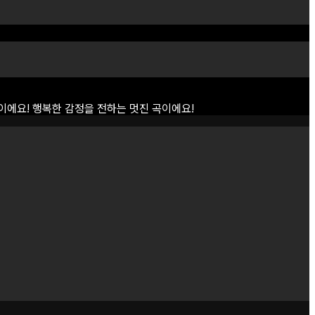
이에요!
행복한
감정을
전하는
멋진
곡이에요!