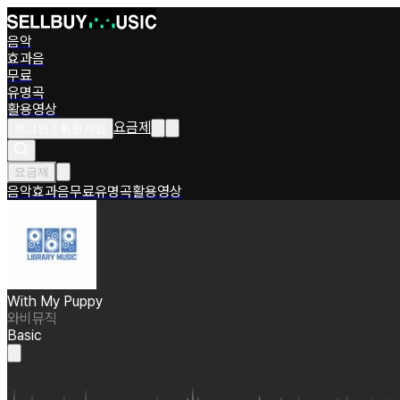
음악
효과음
무료
유명곡
활용영상
요금제
로그인 / 회원가입
요금제
음악
효과음
무료
유명곡
활용영상
With My Puppy
와비뮤직
Basic