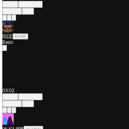
차분한
힙합/알앤비
일렉기타
빠름
RIDE
KITAE
Basic
03:02
차분한
힙합/알앤비
일렉기타
빠름
어나더 레벨