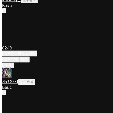
모구뮤직
Basic
02:18
차분한
힙합/알앤비
일렉기타
빠름
사건 27시
모구뮤직
Basic