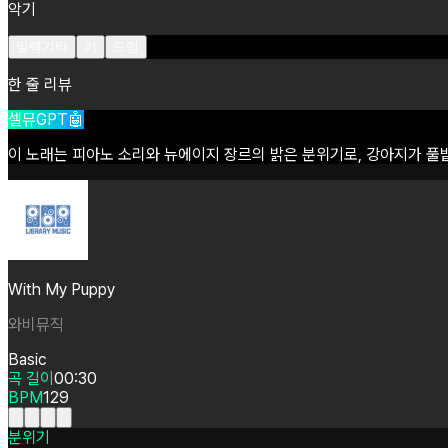
악기
일렉기타
키
드럼
한 줄 리뷰
셀뮤GPT🤖
이
노래는
피아노
소리와
뉴에이지
장르의
밝은
분위기로,
강아지가
풀
With My Puppy
와비뮤직
Basic
곡 길이
00:30
BPM
129
분위기