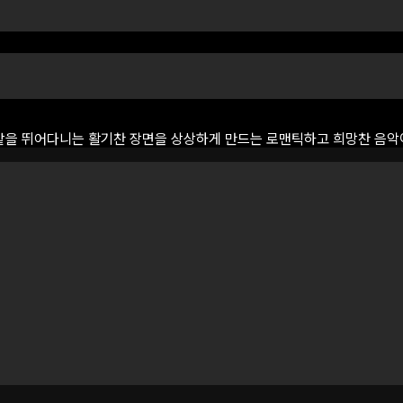
밭을
뛰어다니는
활기찬
장면을
상상하게
만드는
로맨틱하고
희망찬
음악